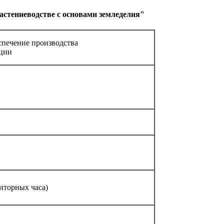
стениеводстве с основами земледелия"
спечение производства
кции
диторных часа)