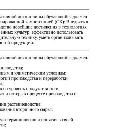
льтативной дисциплины обучающийся должен
зированной компетенцией (СК): Внедрять в
одство новейшие достижения в технологиях
венных культур, эффективно использовать
ительную технику, уметь организовывать
истой продукции.
ьтативной дисциплины обучающийся должен:
ниеводства;
енным и климатическим условиям;
огий производства и переработки
а;
в на уровень продуктивности;
ат и потерь в процессе производства и
ции растениеводства;
зования вторичного сырья;
кую терминологию и понятия в своей
ти;