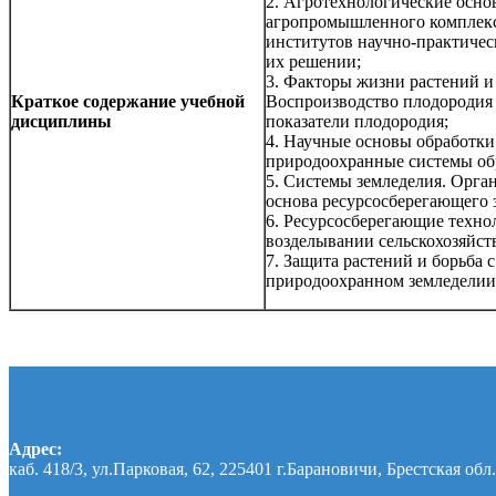
2. Агротехнологические осно
агропромышленного комплекса
институтов научно-практичес
их решении;
3. Факторы жизни растений и
Краткое содержание учебной
Воспроизводство плодородия
дисциплины
показатели плодородия;
4. Научные основы обработки
природоохранные системы об
5. Системы земледелия. Орга
основа ресурсосберегающего 
6. Ресурсосберегающие техн
возделывании сельскохозяйст
7. Защита растений и борьба 
природоохранном земледелии
Адрес:
каб. 418/3, ул.Парковая, 62, 225401 г.Барановичи, Брестская обл.