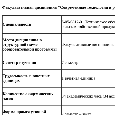
Факультативная дисциплина "Современные технологии в ра
6-05-0812-01 Техническое обе
Специальность
сельскохозяйственной проду
Место дисциплины в
структурной схеме
Факультативные дисциплины
образовательной программы
Семестр изучения
7 семестр
Трудоемкость в зачетных
1 зачетная единица
единицах
Количество академических
34 академических часа
(34 ау
часов
Форма промежуточной
7 семестр – зачет