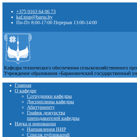
+375 0163 64 06 73
kaf.tosp@barsu.by
Пн-Пт 8:00-17:00 Перерыв 13:00-14:00
Кафедра технического обеспечения сельскохозяйственного пр
Учреждение образования «Барановичский государственный у
Главная
О кафедре
Сотрудники кафедры
Дисциплины кафедры
Абитуриенту
График дежурства
преподавателей кафедры
Наука и инновации
Направления НИР
Список публикаций