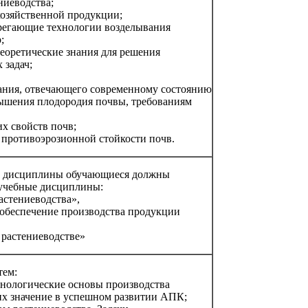
ниеводства;
хозяйственной продукции;
ерегающие технологии возделывания
;
теоретические знания для решения
 задач;
ания, отвечающего современному состоянию
вышения плодородия почвы, требованиям
х свойств почв;
 противоэрозионной стойкости почв.
й дисциплины обучающиеся должны
учебные дисциплины:
астениеводства»,
 обеспечение производства продукции
 растениеводстве»
тем:
ехнологические основы производства
их значение в успешном развитии АПК;