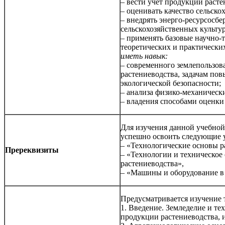
– вести учет продукции расте
– оценивать качество сельско
– внедрять энерго-ресурсосб
сельскохозяйственных культур
– применять базовые научно-
теоретических и практических
иметь навык:
– современного землепользов
растениеводства, задачам по
экологической безопасности;
– анализа физико-механически
– владения способами оценки
Для изучения данной учебно
успешно освоить следующие 
– «Технологические основы р
Пререквизиты
– «Технологии и техническое
растениеводства»,
– «Машины и оборудование в
Предусматривается изучение 
1. Введение. Земледелие и т
продукции растениеводства, 