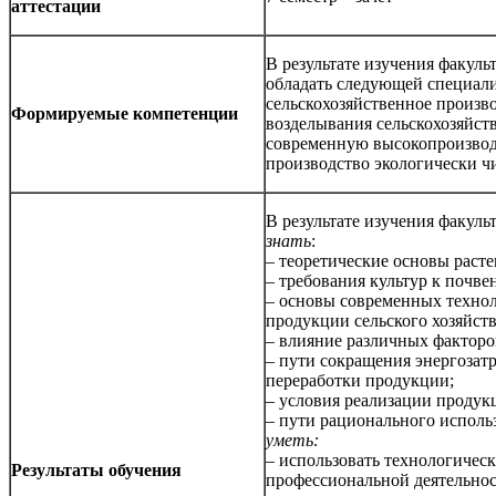
аттестации
В результате изучения факу
обладать следующей специали
сельскохозяйственное произв
Формируемые компетенции
возделывания сельскохозяйст
современную высокопроизвод
производство экологически ч
В результате изучения факул
знать
:
– теоретические основы расте
– требования культур к почв
– основы современных технол
продукции сельского хозяйств
– влияние различных факторо
– пути сокращения энергозатр
переработки продукции;
– условия реализации продук
– пути рационального исполь
уметь:
– использовать технологичес
Результаты обучения
профессиональной деятельнос