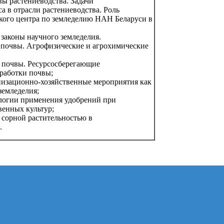
вы растениеводства. Задачи
 в отрасли растениеводства. Роль
кого центра по земледелию НАН Беларуси в
 законы научного земледелия.
 почвы. Агрофизические и агрохимические
 почвы. Ресурсосберегающие
работки почвы;
низационно-хозяйственные мероприятия как
земледелия;
ологии применения удобрений при
венных культур;
с сорной растительностью в
.