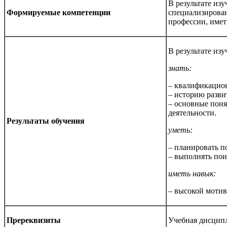
В результате и
Формируемые
компетенции
специализирован
профессии, име
В результате из
знать:
– квалификацио
– историю разви
– основные поня
деятельности.
Результаты обучения
уметь:
– планировать 
– выполнять пои
иметь навык:
– высокой моти
Пререквизиты
Учебная дисцип