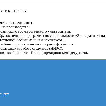
ся изучение тем:
ятия и определения.
а на производстве.
новичского государственного университета.
бразовательной программы по специальности «Эксплуатация на
технологических машин и комплексов».
учебного процесса на инженерном факультете.
довательская работа студентов (НИРС).
ьзования библиотекой и информационными ресурсами.
оцент