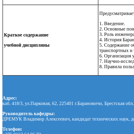
Предусматривает
1. Введение.
2. Основные пон
3. Роль инженер
Краткое содержание
4. История Бара
учебной дисциплины
5. Содержание о
транспортных и 
6. Организация 
7. Научно-иссле
8. Правила пол
Адрес:
каб. 418/3, ул.Парковая, 62, 225401 г.Барановичи, Брестская обл.
Руководитель кафедры:
ДРЕМУК Владимир Алексеевич, кандидат технических наук, д
Телефон: