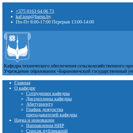
+375 0163 64 06 73
kaf.tosp@barsu.by
Пн-Пт 8:00-17:00 Перерыв 13:00-14:00
Кафедра технического обеспечения сельскохозяйственного пр
Учреждение образования «Барановичский государственный у
Главная
О кафедре
Сотрудники кафедры
Дисциплины кафедры
Абитуриенту
График дежурства
преподавателей кафедры
Наука и инновации
Направления НИР
Список публикаций