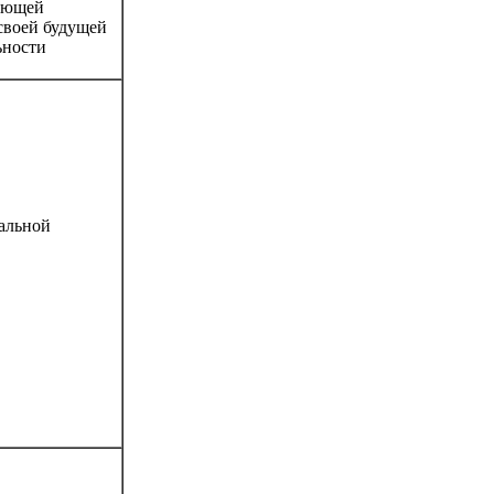
дующей
своей будущей
ьности
нальной