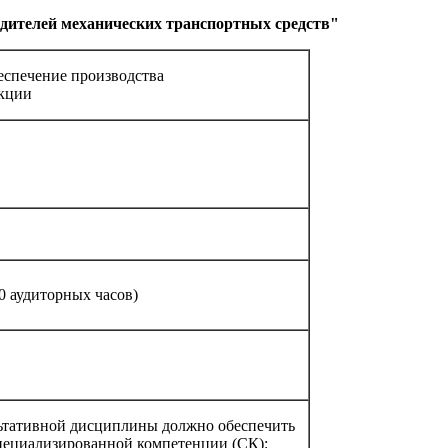
дителей механических транспортных средств"
беспечение производства
укции
0 аудиторных часов)
льтативной дисциплины должно обеспечить
ециализированной компетенции (СК):