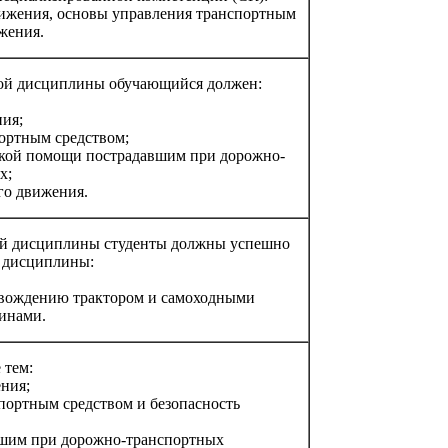
вижения, основы управления транспортным
жения.
бной дисциплины обучающийся должен:
ия;
ортным средством;
ской помощи пострадавшим при дорожно-
х;
го движения.
ой дисциплины студенты должны успешно
 дисциплины:
 вождению трактором и самоходными
инами.
 тем:
ния;
портным средством и безопасность
вшим при дорожно-транспортных