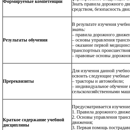
Формируемые компетенции
Знать правила дорожного д
средством, безопасность дви
В результате изучения уче
знать:
– правила дорожного движен
Результаты обучения
– основы управления трансп
– оказание первой медицин
транспортных происшествия
– правовые основы дорожно
Для изучения данной учебн
освоить следующие учебные
Пререквизиты
– тракторы и автомобили;
– индивидуальное обучение
сельскохозяйственными маш
Предусматривается изучение
1. Правила дорожного движе
2. Основы управления транс
Краткое содержание учебной
движения;
дисциплины
3. Первая помощь пострада