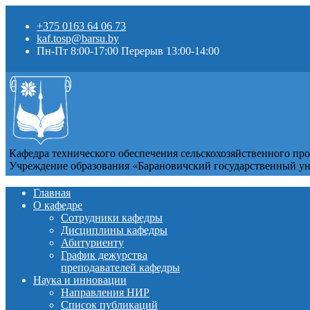
+375 0163 64 06 73
kaf.tosp@barsu.by
Пн-Пт 8:00-17:00 Перерыв 13:00-14:00
Кафедра технического обеспечения сельскохозяйственного пр
Учреждение образования «Барановичский государственный у
Главная
О кафедре
Сотрудники кафедры
Дисциплины кафедры
Абитуриенту
График дежурства
преподавателей кафедры
Наука и инновации
Направления НИР
Список публикаций