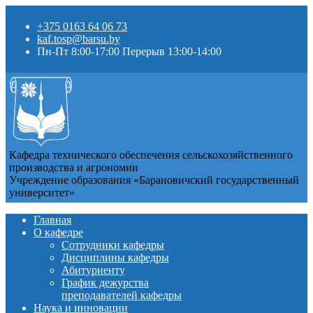
+375 0163 64 06 73
kaf.tosp@barsu.by
Пн-Пт 8:00-17:00 Перерыв 13:00-14:00
Кафедра технического обеспечения сельскохозяйственного
производства и агрономии
Учреждение образования «Барановичский государственный
университет»
Главная
О кафедре
Сотрудники кафедры
Дисциплины кафедры
Абитуриенту
График дежурства
преподавателей кафедры
Наука и инновации