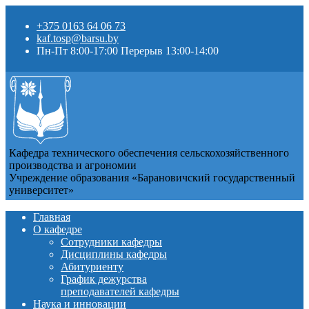
+375 0163 64 06 73
kaf.tosp@barsu.by
Пн-Пт 8:00-17:00 Перерыв 13:00-14:00
Кафедра технического обеспечения сельскохозяйственного
производства и агрономии
Учреждение образования «Барановичский государственный
университет»
Главная
О кафедре
Сотрудники кафедры
Дисциплины кафедры
Абитуриенту
График дежурства
преподавателей кафедры
Наука и инновации