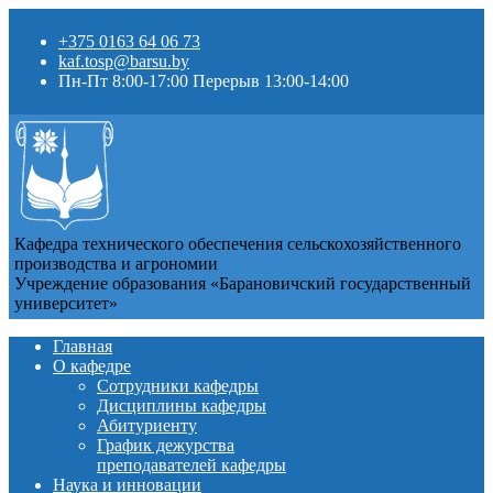
+375 0163 64 06 73
kaf.tosp@barsu.by
Пн-Пт 8:00-17:00 Перерыв 13:00-14:00
Кафедра технического обеспечения сельскохозяйственного
производства и агрономии
Учреждение образования «Барановичский государственный
университет»
Главная
О кафедре
Сотрудники кафедры
Дисциплины кафедры
Абитуриенту
График дежурства
преподавателей кафедры
Наука и инновации