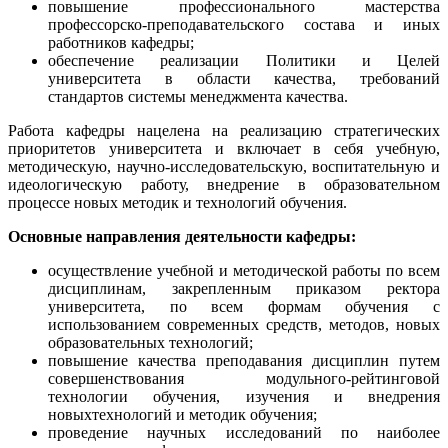
повышение профессионального мастерства
профессорско-преподавательского состава и иных
работников кафедры;
обеспечение реализации Политики и Целей
университета в области качества, требований
стандартов системы менеджмента качества
.
Работа кафедры нацелена на реализацию стратегических
приоритетов университета и включает в себя учебную,
методическую, научно-исследовательскую, воспитательную и
идеологическую работу, внедрение в образовательном
процессе новых методик и технологий обучения
.
Основные направления деятельности кафедры:
осуществл
ение
учебн
ой
и методическ
ой
работ
ы
по всем
дисциплинам, закрепленным приказом ректора
университета, по всем формам обучения с
использованием современных средств, методов, новых
образовательных технологий
;
повышение качества преподавания дисциплин путем
совершенствования модульного-рейтинговой
технологии обучения, изуч
ения
и внедр
ения
новы
х
технологи
й
и
методик обучения;
проведение научных исследований по наиболее