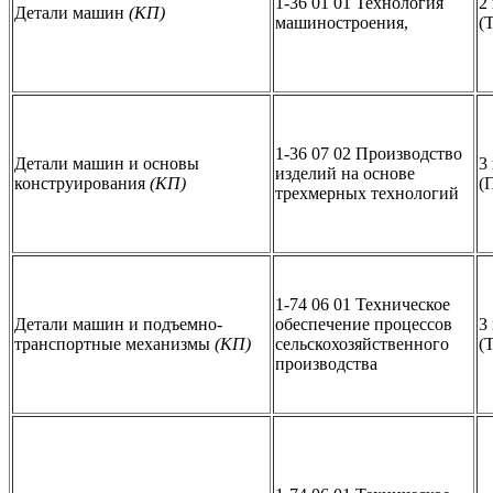
1-36 01 01 Технология
2
Детали машин
(КП)
машиностроения,
(
1-36 07 02 Производство
Детали машин и основы
3
изделий на основе
конструирования
(КП)
(
трехмерных технологий
1-74 06 01 Техническое
Детали машин и подъемно-
обеспечение процессов
3
транспортные механизмы
(КП)
сельскохозяйственного
(
производства