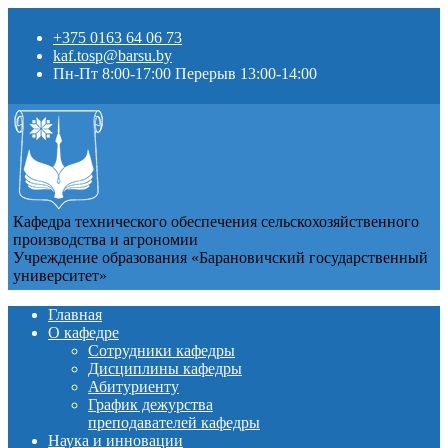
+375 0163 64 06 73
kaf.tosp@barsu.by
Пн-Пт 8:00-17:00 Перерыв 13:00-14:00
Кафедра технического обеспечения сельскохозяйственного
производства и агрономии
Учреждение образования «Барановичский государственный
университет»
Главная
О кафедре
Сотрудники кафедры
Дисциплины кафедры
Абитуриенту
График дежурства
преподавателей кафедры
Наука и инновации