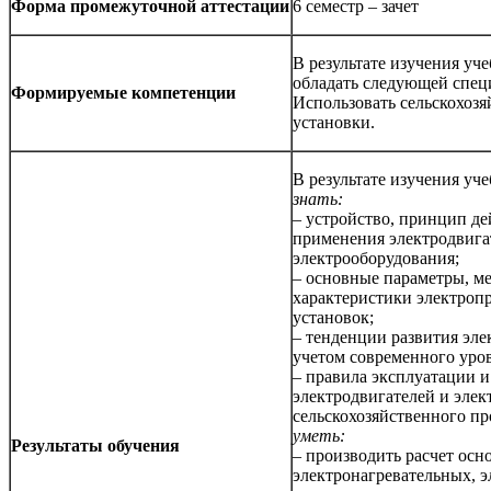
Форма промежуточной аттестации
6 семестр – зачет
В результате изучения у
обладать следующей спец
Формируемые компетенции
Использовать сельскохоз
установки.
В результате изучения у
знать:
– устройство, принцип де
применения электродвига
электрооборудования;
– основные параметры, м
характеристики электропр
установок;
– тенденции развития эле
учетом современного уров
– правила эксплуатации 
электродвигателей и элек
сельскохозяйственного пр
уметь:
Результаты обучения
– производить расчет осн
электронагревательных, 