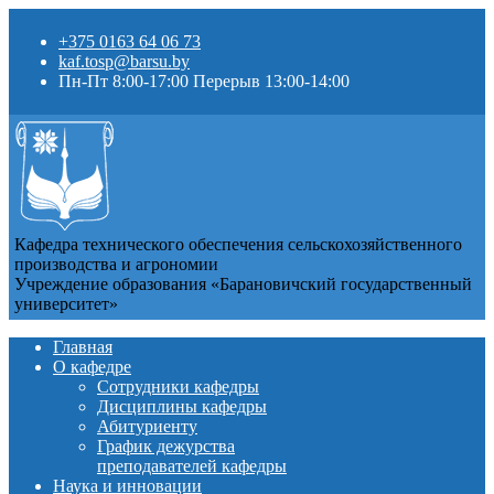
+375 0163 64 06 73
kaf.tosp@barsu.by
Пн-Пт 8:00-17:00 Перерыв 13:00-14:00
Кафедра технического обеспечения сельскохозяйственного
производства и агрономии
Учреждение образования «Барановичский государственный
университет»
Главная
О кафедре
Сотрудники кафедры
Дисциплины кафедры
Абитуриенту
График дежурства
преподавателей кафедры
Наука и инновации