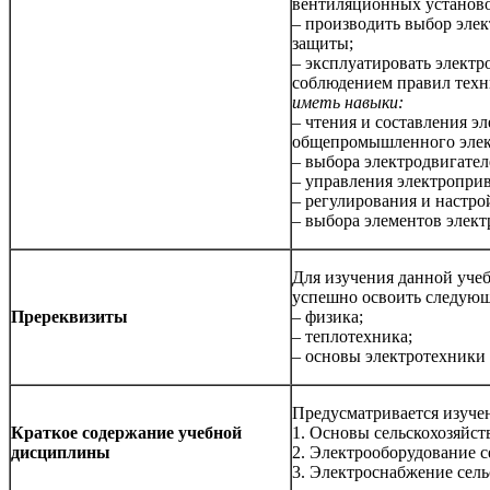
вентиляционных установ
– производить выбор элек
защиты;
– эксплуатировать электр
соблюдением правил техн
иметь навыки:
– чтения и составления э
общепромышленного элек
– выбора электродвигател
– управления электропри
– регулирования и настр
– выбора элементов элект
Для изучения данной уч
успешно освоить следую
Пререквизиты
– физика;
– теплотехника;
– основы электротехники 
Предусматривается изучен
Краткое содержание учебной
1. Основы сельскохозяйст
дисциплины
2. Электрооборудование 
3. Электроснабжение сел