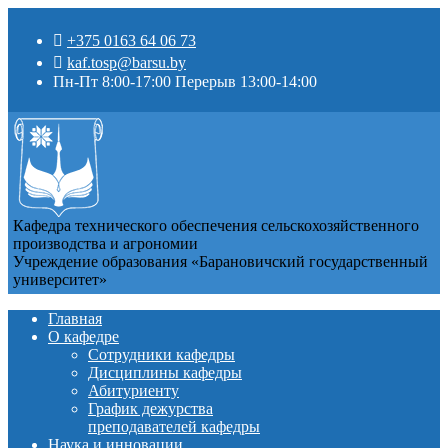
+375 0163 64 06 73
kaf.tosp@barsu.by
Пн-Пт 8:00-17:00 Перерыв 13:00-14:00
Кафедра технического обеспечения сельскохозяйственного
производства и агрономии
Учреждение образования «Барановичский государственный
университет»
Главная
О кафедре
Сотрудники кафедры
Дисциплины кафедры
Абитуриенту
График дежурства
преподавателей кафедры
Наука и инновации