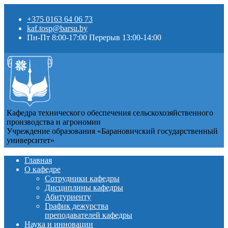
+375 0163 64 06 73
kaf.tosp@barsu.by
Пн-Пт 8:00-17:00 Перерыв 13:00-14:00
Кафедра технического обеспечения сельскохозяйственного
производства и агрономии
Учреждение образования «Барановичский государственный
университет»
Главная
О кафедре
Сотрудники кафедры
Дисциплины кафедры
Абитуриенту
График дежурства
преподавателей кафедры
Наука и инновации