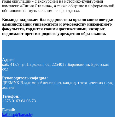
годы оккупации» с экскурсией на историко-культурный
комплекс «Линия Сталина», а также общение в неформальной
обстановке на музыкальном вечере отдыха.
Команда выражает благодарность за организацию поездки
администрации университета и руководству инженерного
факультета, гордится своими достижениями, которые
поднимают престиж родного учреждения образования.
Адрес:
каб. 418/3, ул.Парковая, 62, 225401 г.Барановичи, Брестская
обл.
Руководитель кафедры:
ДРЕМУК Владимир Алексеевич, кандидат технических наук,
доцент
Телефон:
+375 0163 64 06 73
E-mail:
kaf.tosp@barsu.by